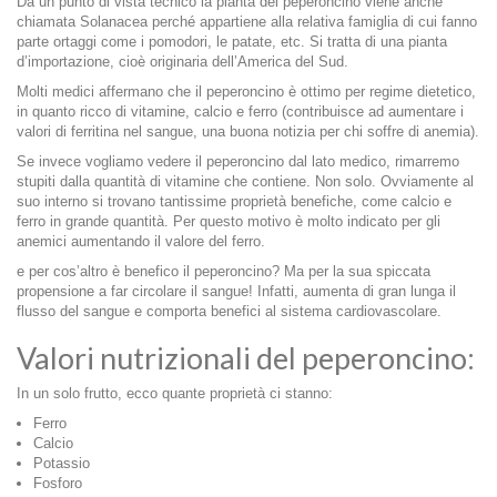
Da un punto di vista tecnico la pianta del peperoncino viene anche
chiamata Solanacea perché appartiene alla relativa famiglia di cui fanno
parte ortaggi come i pomodori, le patate, etc. Si tratta di una pianta
d’importazione, cioè originaria dell’America del Sud.
Molti medici affermano che il peperoncino è ottimo per regime dietetico,
in quanto ricco di vitamine, calcio e ferro (contribuisce ad aumentare i
valori di ferritina nel sangue, una buona notizia per chi soffre di anemia).
Se invece vogliamo vedere il peperoncino dal lato medico, rimarremo
stupiti dalla quantità di vitamine che contiene. Non solo. Ovviamente al
suo interno si trovano tantissime proprietà benefiche, come calcio e
ferro in grande quantità. Per questo motivo è molto indicato per gli
anemici aumentando il valore del ferro.
e per cos’altro è benefico il peperoncino? Ma per la sua spiccata
propensione a far circolare il sangue! Infatti, aumenta di gran lunga il
flusso del sangue e comporta benefici al sistema cardiovascolare.
Valori nutrizionali del peperoncino:
In un solo frutto, ecco quante proprietà ci stanno:
Ferro
Calcio
Potassio
Fosforo