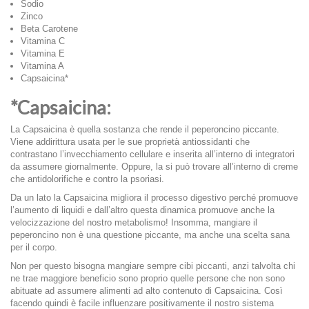
Sodio
Zinco
Beta Carotene
Vitamina C
Vitamina E
Vitamina A
Capsaicina*
*
Capsaicina:
La Capsaicina è quella sostanza che rende il peperoncino piccante.
Viene addirittura usata per le sue proprietà antiossidanti che
contrastano l’invecchiamento cellulare e inserita all’interno di integratori
da assumere giornalmente. Oppure, la si può trovare all’interno di creme
che antidolorifiche e contro la psoriasi.
Da un lato la Capsaicina migliora il processo digestivo perché promuove
l’aumento di liquidi e dall’altro questa dinamica promuove anche la
velocizzazione del nostro metabolismo! Insomma, mangiare il
peperoncino non è una questione piccante, ma anche una scelta sana
per il corpo.
Non per questo bisogna mangiare sempre cibi piccanti, anzi talvolta chi
ne trae maggiore beneficio sono proprio quelle persone che non sono
abituate ad assumere alimenti ad alto contenuto di Capsaicina. Così
facendo quindi è facile influenzare positivamente il nostro sistema