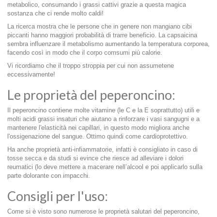
metabolico, consumando i grassi cattivi grazie a questa magica
sostanza che ci rende molto caldi!
La ricerca mostra che le persone che in genere non mangiano cibi
piccanti hanno maggiori probabilità di trarre beneficio. La capsaicina
sembra influenzare il metabolismo aumentando la temperatura corporea,
facendo così in modo che il corpo comsumi più calorie.
Vi ricordiamo che il troppo stroppia per cui non assumetene
eccessivamente!
Le proprietà del peperoncino:
Il peperoncino contiene molte vitamine (le C e la E soprattutto) utili e
molti acidi grassi insaturi che aiutano a rinforzare i vasi sangugni e a
mantenere l'elasticità nei capillari, in questo modo migliora anche
l'ossigenazione del sangue. Ottimo quindi come cardioprotettivo.
Ha anche proprietà anti-infiammatorie, infatti è consigliato in caso di
tosse secca e da studi si evince che riesce ad alleviare i dolori
reumatici (lo deve mettere a macerare nell’alcool e poi applicarlo sulla
parte dolorante con impacchi.
Consigli per l'uso:
Come si è visto sono numerose le proprietà salutari del peperoncino,