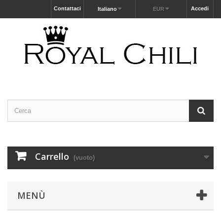
Contattaci
Accedi
Italiano
EUR
Carrello
(vuoto)
MENÙ