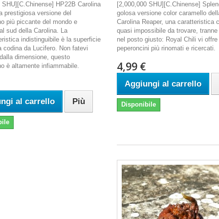
0 SHU][C.Chinense] HP22B Carolina
[2,000,000 SHU][C.Chinense] Splen
a prestigiosa versione del
golosa versione color caramello del
o più piccante del mondo e
Carolina Reaper, una caratteristica 
al sud della Carolina. La
quasi impossibile da trovare, tranne
ristica indistinguibile è la superficie
nel posto giusto: Royal Chili vi offre 
a codina da Lucifero. Non fatevi
peperoncini più rinomati e ricercati.
dalla dimensione, questo
4,99 €
o è altamente infiammabile.
Aggiungi al carrello
ngi al carrello
Più
Disponibile
ile