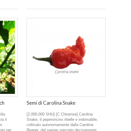
ch
Semi di Carolina Snake
lla
[2,000,000 SHU] [C.Chinense] Carolina
a il
Snake, il peperoncino ribelle e indomabile,
to
coltivato autonomamente dalla Carolina
oto per
Reaper, dal sapore speziato decisamente