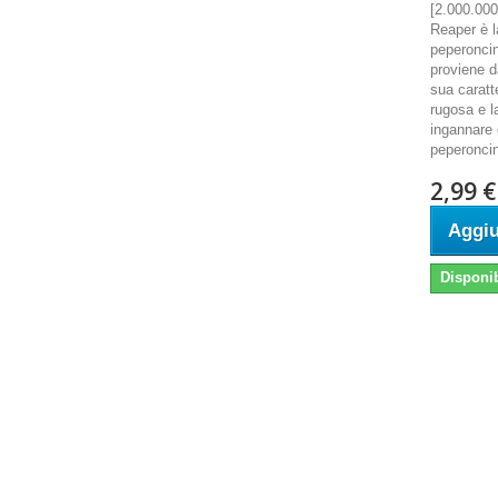
[2.000.00
Reaper è l
peperoncin
proviene d
sua caratte
rugosa e l
ingannare 
peperoncin
2,99 €
Aggiu
Disponib