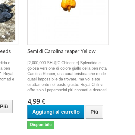
seeds
Semi di Carolina reaper Yellow
dida e
[2,000,000 SHU][C.Chinense] Splendida e
la ben
golosa versione di colore giallo della ben nota
": Royal
Carolina Reaper, una caratteristica che rende
inomati e
quasi impossibile da trovare, ma voi siete
esattamente nel posto giusto: Royal Chili vi
offre solo i peperoncini più rinomati e ricercati.
4,99 €
Più
Aggiungi al carrello
Più
Disponibile