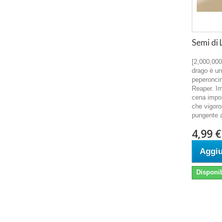
Semi di 
[2,000,000
drago è un
peperoncin
Reaper. Im
cena impor
che vigoros
pungente a
4,99 €
Aggiu
Disponib