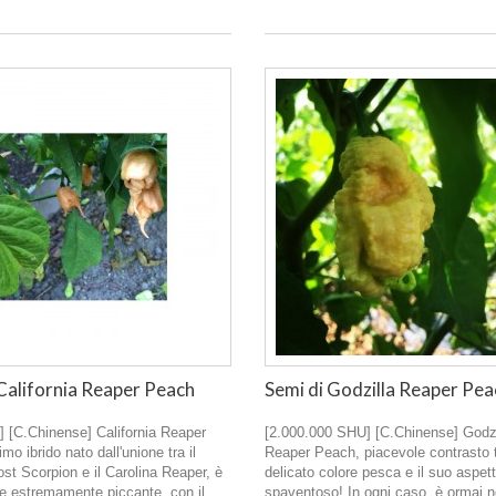
 California Reaper Peach
Semi di Godzilla Reaper Pea
] [C.Chinense] California Reaper
[2.000.000 SHU] [C.Chinense] Godzi
mo ibrido nato dall'unione tra il
Reaper Peach, piacevole contrasto tr
t Scorpion e il Carolina Reaper, è
delicato colore pesca e il suo aspet
e estremamente piccante, con il
spaventoso! In ogni caso, è ormai n