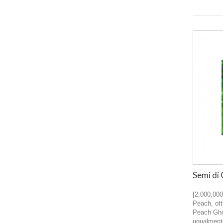
Semi di
[2,000,000
Peach, otti
Peach Ghos
ugualment