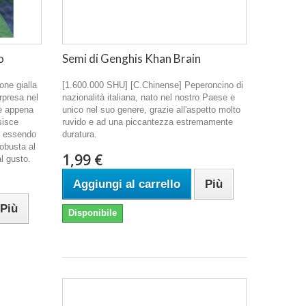
o
Semi di Genghis Khan Brain
one gialla
[1.600.000 SHU] [C.Chinense] Peperoncino di
rpresa nel
nazionalità italiana, nato nel nostro Paese e
e appena
unico nel suo genere, grazie all'aspetto molto
sisce
ruvido e ad una piccantezza estremamente
, essendo
duratura.
robusta al
1,99 €
al gusto.
Aggiungi al carrello
Più
Più
Disponibile