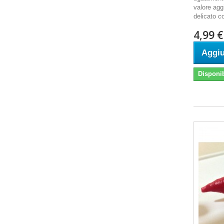
valore agg
delicato c
4,99 €
Aggiu
Disponib