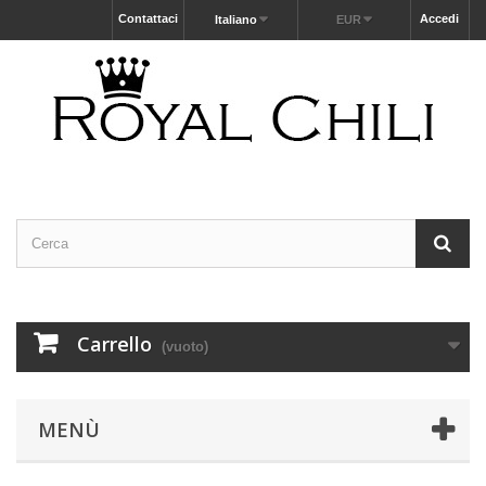
Contattaci
Accedi
Italiano
EUR
Carrello
(vuoto)
MENÙ