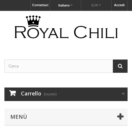
Contattaci
Accedi
Italiano
EUR
Carrello
(vuoto)
MENÙ