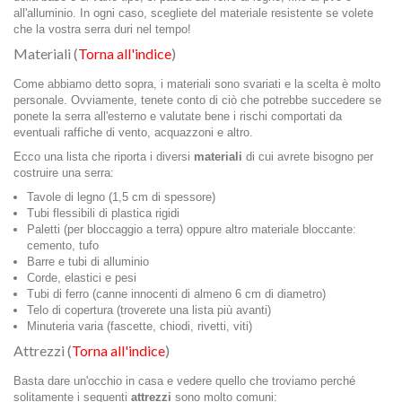
all'alluminio. In ogni caso, scegliete del materiale resistente se volete
che la vostra serra duri nel tempo!
Materiali (
Torna all'indice
)
Come abbiamo detto sopra, i materiali sono svariati e la scelta è molto
personale. Ovviamente, tenete conto di ciò che potrebbe succedere se
ponete la serra all'esterno e valutate bene i rischi comportati da
eventuali raffiche di vento, acquazzoni e altro.
Ecco una lista che riporta i diversi
materiali
di cui avrete bisogno per
costruire una serra:
Tavole di legno (1,5 cm di spessore)
Tubi flessibili di plastica rigidi
Paletti (per bloccaggio a terra) oppure altro materiale bloccante:
cemento, tufo
Barre e tubi di alluminio
Corde, elastici e pesi
Tubi di ferro (canne innocenti di almeno 6 cm di diametro)
Telo di copertura (troverete una lista più avanti)
Minuteria varia (fascette, chiodi, rivetti, viti)
Attrezzi (
Torna all'indice
)
Basta dare un'occhio in casa e vedere quello che troviamo perché
solitamente i seguenti
attrezzi
sono molto comuni: