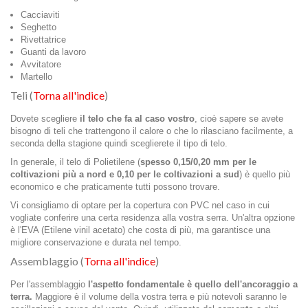
Cacciaviti
Seghetto
Rivettatrice
Guanti da lavoro
Avvitatore
Martello
Teli (
Torna all'indice
)
Dovete scegliere
il telo che fa al caso vostro
, cioè sapere se avete
bisogno di teli che trattengono il calore o che lo rilasciano facilmente, a
seconda della stagione quindi sceglierete il tipo di telo.
In generale, il telo di Polietilene (
spesso 0,15/0,20 mm per le
coltivazioni più a nord e 0,10 per le coltivazioni a sud
) è quello più
economico e che praticamente tutti possono trovare.
Vi consigliamo di optare per la copertura con PVC nel caso in cui
vogliate conferire una certa residenza alla vostra serra. Un'altra opzione
è l'EVA (Etilene vinil acetato) che costa di più, ma garantisce una
migliore conservazione e durata nel tempo.
Assemblaggio (
Torna all'indice
)
Per l'assemblaggio
l'aspetto fondamentale è quello dell'ancoraggio a
terra.
Maggiore è il volume della vostra terra e più notevoli saranno le