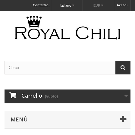
Contattaci
Accedi
Italiano
EUR
Carrello
(vuoto)
MENÙ