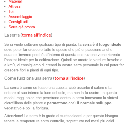
Materiali
Attrezzi
Teli
Assemblaggio
Consigli utili
Serra già pronta
La serra (
torna all'indice
)
Se si vuole coltivare qualsiasi tipo di pianta,
la serra è il luogo ideale
dove poter far crescere tutte le specie che più ci piacciono anche
durante l'inverno perché all'interno di questa costruzione viene ricreato
l'habitat ideale per la coltivazione. Quindi se amate le verdure fresche e
a km0, vi consigliamo di crearvi la vostra serra personale in cui poter far
crescere fiori e pianti di ogni tipo.
Come funziona una serra (
torna all'indice
)
La serra
è come se fosse una cupola, cioè assorbe il calore e fa
entrare al suo interno la luce del sole, ma non la fa uscire. In questo
modo i raggi solari che penetrano dentro la serra innescano la sintesi
clorofilliana delle piante e
permettono
così
il normale sviluppo
vegetativo e poi la fioritura.
Attenzione! La serra è in grado di surriscaldarsi e per questo bisogna
tenere la temperatura sotto controllo, soprattutto nei mesi più caldi.