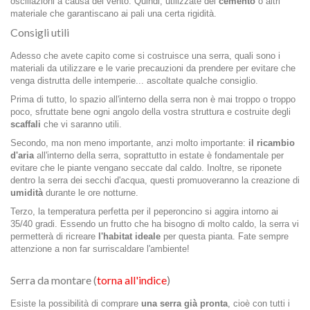
oscillazioni a causa del vento. Quindi, utilizzate del
cemento
o altri
materiale che garantiscano ai pali una certa rigidità.
Consigli utili
Adesso che avete capito come si costruisce una serra, quali sono i
materiali da utilizzare e le varie precauzioni da prendere per evitare che
venga distrutta delle intemperie... ascoltate qualche consiglio.
Prima di tutto, lo spazio all'interno della serra non è mai troppo o troppo
poco, sfruttate bene ogni angolo della vostra struttura e costruite degli
scaffali
che vi saranno utili.
Secondo, ma non meno importante, anzi molto importante:
il ricambio
d'aria
all'interno della serra, soprattutto in estate è fondamentale per
evitare che le piante vengano seccate dal caldo. Inoltre, se riponete
dentro la serra dei secchi d'acqua, questi promuoveranno la creazione di
umidità
durante le ore notturne.
Terzo, la temperatura perfetta per il peperoncino si aggira intorno ai
35/40 gradi. Essendo un frutto che ha bisogno di molto caldo, la serra vi
permetterà di ricreare
l'habitat ideale
per questa pianta. Fate sempre
attenzione a non far surriscaldare l'ambiente!
Serra da montare (
torna all'indice
)
Esiste la possibilità di comprare
una serra già pronta
, cioè con tutti i