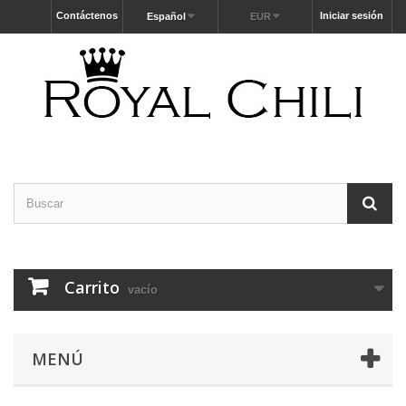
Contáctenos
Iniciar sesión
Español
EUR
Carrito
vacío
MENÚ