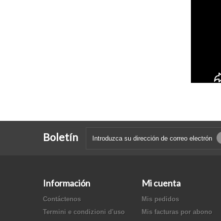
Boletín
Información
Mi cuenta
Contáctenos
Mis pedidos
Termini e condizioni d'uso
Mis facturas por abono