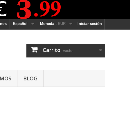
enos
Español
Moneda :
EUR
Iniciar sesión
Carrito
vacío
OMOS
BLOG