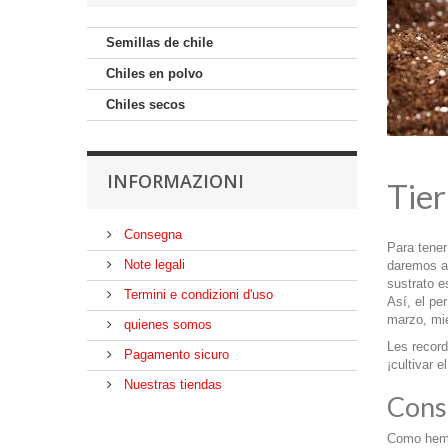
Semillas de chile
Chiles en polvo
Chiles secos
INFORMAZIONI
Tier
Consegna
Para tener
Note legali
daremos a 
sustrato e
Termini e condizioni d'uso
Así, el pe
marzo, mie
quienes somos
Les record
Pagamento sicuro
¡cultivar 
Nuestras tiendas
Conse
Como hemos