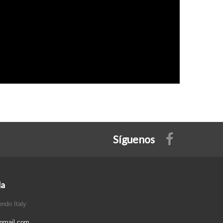
Síguenos
da
ndo Italy
gmail.com