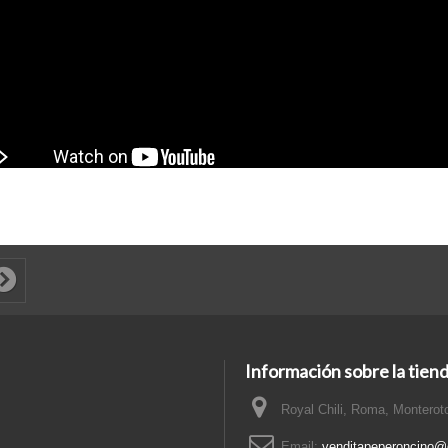
Información sobre la tien
Royal Chili, Roma, Monteroto
Email:
venditapeperoncino@