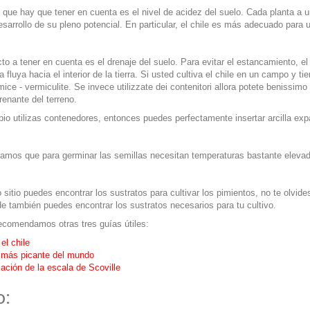
 que hay que tener en cuenta es el nivel de acidez del suelo. Cada planta a
esarrollo de su pleno potencial. En particular, el chile es más adecuado para
to a tener en cuenta es el drenaje del suelo. Para evitar el estancamiento, 
a fluya hacia el interior de la tierra. Si usted cultiva el chile en un campo y
omice - vermiculite.
Se invece utilizzate dei contenitori allora potete benissimo 
renante del terreno.
io utilizas contenedores, entonces puedes perfectamente insertar arcilla ex
amos que para germinar las semillas necesitan temperaturas bastante elevada
.
 sitio puedes encontrar los sustratos para cultivar los pimientos, no te olvides
de también puedes encontrar los sustratos necesarios para tu cultivo.
ecomendamos otras tres guías útiles:
 el chile
e más picante del mundo
zación de la escala de Scoville
o: