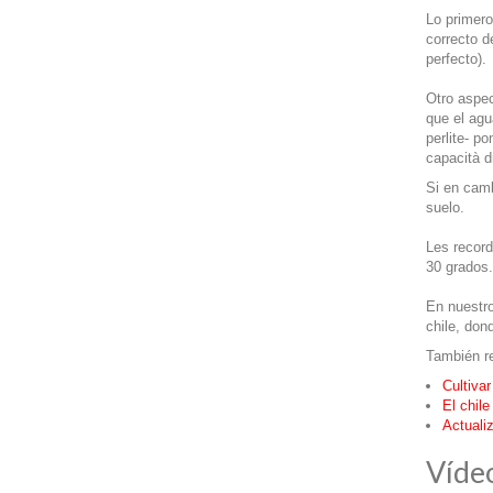
Lo primero
correcto d
perfecto).
Otro aspec
que el agu
perlite- p
capacità d
Si en camb
suelo.
Les record
30 grados
En nuestro
chile, don
También r
Cultivar
El chil
Actuali
Víde