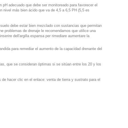
 un pH adecuado que debe ser monitoreado para favorecer el
 un nivel más bien ácido que va de 4,5 a 6,5 PH (5,5 es
el suelo debe estar bien mezclado con sustancias que permitan
 tiene problemas de drenaje le recomendamos que utilice una
inserire dell'argilla espansa per rimediare aumentare la
pandida para remediar el aumento de la capacidad drenante del
s, que se consideran óptimas si se sitúan entre los 20 y los
 de hacer clic en el enlace: venta de tierra y sustrato para el