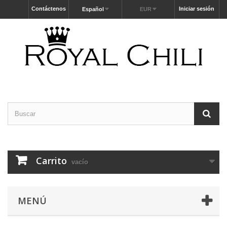
Contáctenos
Iniciar sesión
Español
EUR
Carrito
vacío
MENÚ