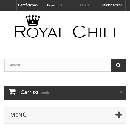
Contáctenos
Iniciar sesión
Español
EUR
Carrito
vacío
MENÚ