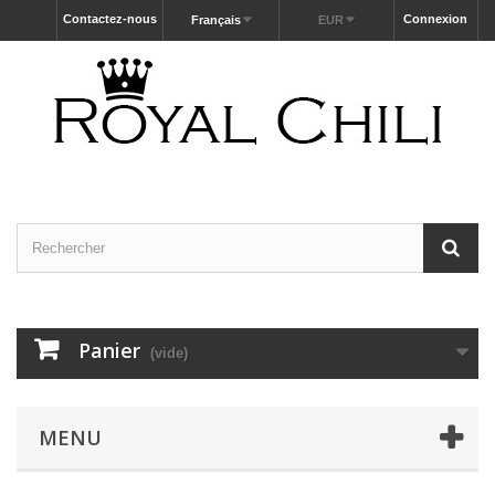
Contactez-nous
Connexion
Français
EUR
Panier
(vide)
MENU