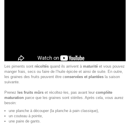
Les piments sont
récoltés
quand ils arrivent à
maturité
et vous pouvez
manger frais, secs ou faire de l’huile épicée et ainsi de suite. En outre,
les graines des fruits peuvent être c
onservées et plantées
la saison
suivante.
Prenez
les fruits mûrs
et récoltez-les, pas avant leur
complète
maturation
parce que les graines sont stériles. Après cela, vous aurez
besoin:
une planche à découper (la planche à pain classique),
un couteau à pointe,
une paire de gants.