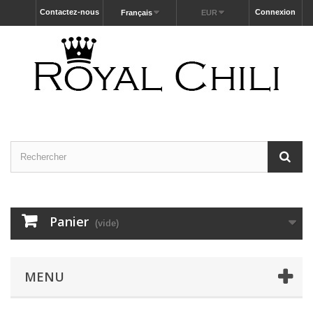
Contactez-nous
Connexion
Français
EUR
Panier
(vide)
MENU