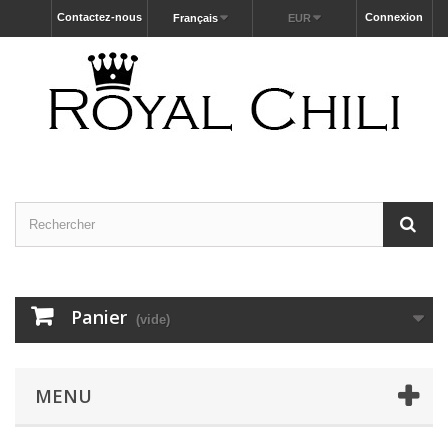
Contactez-nous
Connexion
Français
EUR
Panier
(vide)
MENU